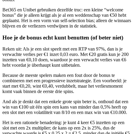
Bet365 en Unibet gebruiken dezelfde truc: een kleine “welcome
bonus” die je alleen krijgt als je al een weddenschap van €50 hebt
geplaatst. Het is een vorm van self‑selection bias; alleen de winnaars
blijven en de verliezers verdwijnen in de statistiek.
Hoe je de bonus echt kunt benutten (of beter niet)
Reken uit: Als je een slot speelt met een RTP van 97%, dan is je
verwachte verlies per €1 inzet 0,03 euro. Met €20 gratis kun je 200
inzetten van €0,10 doen, waardoor je een verwacht verlies van €6
hebt voordat je überhaupt kunt uitbetalen.
Because de meeste spelers maken een fout door de bonus te
combineren met een progressieve inzetstrategie. Een voorbeeld: je
start met €0,20, wint €0,40, verdubbelt, maar het verliesmoment
komt vaak binnen de eerste drie spins.
And als je denkt dat een enkele grote spin beter is, onthoud dat een
win van €100 uit één spin een kans van minder dan 0,5% heeft op
een slot met een volatiliteit van 8/10 en een max win van €10.000.
Het is een rationele benadering: je kunt 4 keer €5 inzetten op een
slot met een 2x multiplier; de kans op een 2x is 25%, dus de
verwachte waarde is €5 x 0,25 x 2 = €2,5, minder dan de initiële €5