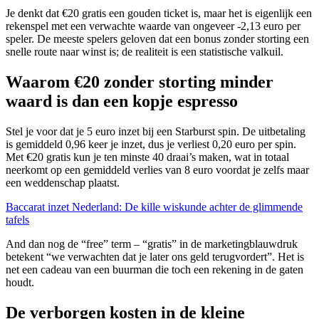
waarin je alles leest over de voorwaarden, beschikbare bonussen en
Je denkt dat €20 gratis een gouden ticket is, maar het is eigenlijk een
handige tips om de juiste keuze te maken. Zo vergelijk je eenvoudig
rekenspel met een verwachte waarde van ongeveer -2,13 euro per
de meest interessante promoties voor nieuwe spelers.
speler. De meeste spelers geloven dat een bonus zonder storting een
snelle route naar winst is; de realiteit is een statistische valkuil.
Bent u op zoek naar een
betrouwbare buitenlandse goksite
? Ontdek
waar u op moet letten bij het kiezen van een veilig online casino, van
Waarom €20 zonder storting minder
licenties en betaalmethoden tot snelle uitbetalingen en eerlijke
spelvoorwaarden, zodat u met meer vertrouwen een keuze kunt
waard is dan een kopje espresso
maken.
Wie op zoek is naar een betrouwbaar
Nederlands casino zonder
Stel je voor dat je 5 euro inzet bij een Starburst spin. De uitbetaling
iDIN
, doet er goed aan om aanbieders zorgvuldig te vergelijken op
is gemiddeld 0,96 keer je inzet, dus je verliest 0,20 euro per spin.
veiligheid, uitbetalingen en licenties. Zo maak je een weloverwogen
Met €20 gratis kun je ten minste 40 draai’s maken, wat in totaal
keuze en speel je bij een platform dat aansluit bij jouw wensen en
neerkomt op een gemiddeld verlies van 8 euro voordat je zelfs maar
verwachtingen.
een weddenschap plaatst.
Ben je op zoek naar een overzicht van de beste casino-aanbiedingen?
Baccarat inzet Nederland: De kille wiskunde achter de glimmende
Bekijk dan deze complete gids over
50 gratis spins zonder storting
,
tafels
met actuele informatie, praktische tips en een vergelijking van
And dan nog de “free” term – “gratis” in de marketingblauwdruk
interessante promoties voor Nederlandse spelers.
betekent “we verwachten dat je later ons geld terugvordert”. Het is
:contentReference[oaicite:0]{index=0}
net een cadeau van een buurman die toch een rekening in de gaten
houdt.
De verborgen kosten in de kleine