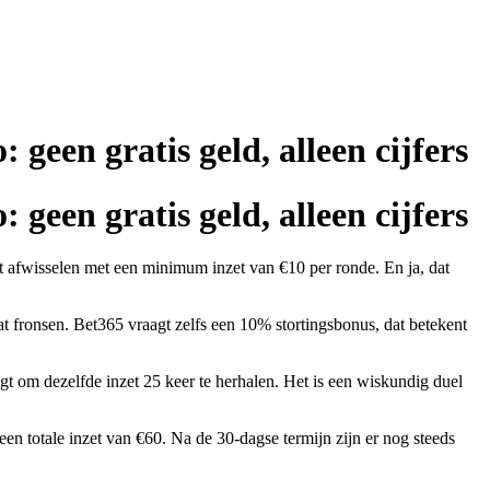
geen gratis geld, alleen cijfers
geen gratis geld, alleen cijfers
e online casino’s zonder Cruks
, met actuele informatie over veiligheid,
oet afwisselen met een minimum inzet van €10 per ronde. En ja, dat
arin je alles leest over de voorwaarden, beschikbare bonussen en
at fronsen. Bet365 vraagt zelfs een 10% stortingsbonus, dat betekent
nties en betaalmethoden tot snelle uitbetalingen en eerlijke
ngt om dezelfde inzet 25 keer te herhalen. Het is een wiskundig duel
id, uitbetalingen en licenties. Zo maak je een weloverwogen keuze en
 een totale inzet van €60. Na de 30‑dagse termijn zijn er nog steeds
 actuele informatie, praktische tips en een vergelijking van interessante