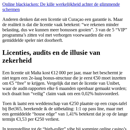
de meest interessante promoties voor nieuwe spelers.
Online blackjacken: De kille werkelijkheid achter de glimmende
schermen
Bent u op zoek naar een
betrouwbare buitenlandse goksite
? Ontdek
waar u op moet letten bij het kiezen van een veilig online casino, van
Anderen denken dat een licentie uit Curaçao een garantie is. Maar
licenties en betaalmethoden tot snelle uitbetalingen en eerlijke
de realiteit is dat die licentie vaak betekent: “we rekenen minder
spelvoorwaarden, zodat u met meer vertrouwen een keuze kunt
belasting, dus we kunnen meer bonussen gooien”. 3 van de 5 “VIP”
maken.
programma’s zitten vol met verborgen voorwaarden die een
gemiddelde speler niet doorheeft.
Wie op zoek is naar een betrouwbaar
Nederlands casino zonder
iDIN
, doet er goed aan om aanbieders zorgvuldig te vergelijken op
Licenties, audits en de illusie van
veiligheid, uitbetalingen en licenties. Zo maak je een weloverwogen
keuze en speel je bij een platform dat aansluit bij jouw wensen en
zekerheid
verwachtingen.
Een licentie uit Malta kost €12 000 per jaar, maar het beschermt je
Ben je op zoek naar een overzicht van de beste casino-aanbiedingen?
niet tegen een 2e‑laag bonus‑structuur die je eerst €50 moet inzetten
Bekijk dan deze complete gids over
50 gratis spins zonder storting
,
om €5 “free” te krijgen. Vergelijk dat met de licentie van Unibet,
met actuele informatie, praktische tips en een vergelijking van
waar de audit‑rapporten elke 6 maanden openbaar gemaakt worden;
interessante promoties voor Nederlandse spelers.
toch draait hun “veilig” claim vaak om een 0,02% huisvoordeel.
:contentReference[oaicite:0]{index=0}
Toen ik laatst een weddenschap van €250 plaatste op een craps‑tafel
bij Bet365, berekende ik de uitbetaling: 1:1 op pass line, maar met
een gemiddelde “house edge” van 1,41% betekent dat je op de lange
termijn €3,53 per €250 verliest.
In tegenstelling tot de “high‑roller” vibe bij sommige online casino’s,