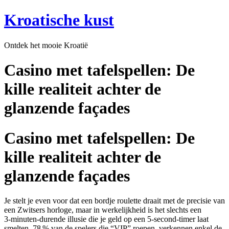
Skip
Kroatische kust
to
content
Ontdek het mooie Kroatië
Casino met tafelspellen: De
kille realiteit achter de
glanzende façades
Casino met tafelspellen: De
Ben je op zoek naar een betrouwbaar platform om verschillende
aanbieders te vergelijken? Bekijk dan deze uitgebreide gids over
kille realiteit achter de
betrouwbare online casino’s zonder Cruks
, met actuele informatie
over veiligheid, licenties en spelervaring. Zo maak je eenvoudiger een
glanzende façades
weloverwogen keuze die aansluit bij jouw voorkeuren.
Ben je op zoek naar de beste casino-aanbiedingen van dit moment?
Je stelt je even voor dat een bordje roulette draait met de precisie van
Bekijk dan deze uitgebreide gids over
50 gratis spins zonder storting
,
een Zwitsers horloge, maar in werkelijkheid is het slechts een
waarin je alles leest over de voorwaarden, beschikbare bonussen en
3‑minuten‑durende illusie die je geld op een 5‑second‑timer laat
handige tips om de juiste keuze te maken. Zo vergelijk je eenvoudig
smelten. 78 % van de spelers die “VIP” roepen, verkennen enkel de