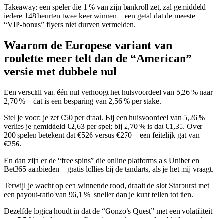
de meest interessante promoties voor nieuwe spelers.
Takeaway: een speler die 1 % van zijn bankroll zet, zal gemiddeld
iedere 148 beurten twee keer winnen – een getal dat de meeste
Bent u op zoek naar een
betrouwbare buitenlandse goksite
? Ontdek
“VIP‑bonus” flyers niet durven vermelden.
waar u op moet letten bij het kiezen van een veilig online casino, van
licenties en betaalmethoden tot snelle uitbetalingen en eerlijke
Waarom de Europese variant van
spelvoorwaarden, zodat u met meer vertrouwen een keuze kunt
maken.
roulette meer telt dan de “American”
versie met dubbele nul
Wie op zoek is naar een betrouwbaar
Nederlands casino zonder
iDIN
, doet er goed aan om aanbieders zorgvuldig te vergelijken op
veiligheid, uitbetalingen en licenties. Zo maak je een weloverwogen
Een verschil van één nul verhoogt het huisvoordeel van 5,26 % naar
keuze en speel je bij een platform dat aansluit bij jouw wensen en
2,70 % – dat is een besparing van 2,56 % per stake.
verwachtingen.
Stel je voor: je zet €50 per draai. Bij een huisvoordeel van 5,26 %
Ben je op zoek naar een overzicht van de beste casino-aanbiedingen?
verlies je gemiddeld €2,63 per spel; bij 2,70 % is dat €1,35. Over
Bekijk dan deze complete gids over
50 gratis spins zonder storting
,
200 spelen betekent dat €526 versus €270 – een feitelijk gat van
met actuele informatie, praktische tips en een vergelijking van
€256.
interessante promoties voor Nederlandse spelers.
:contentReference[oaicite:0]{index=0}
En dan zijn er de “free spins” die online platforms als Unibet en
Bet365 aanbieden – gratis lollies bij de tandarts, als je het mij vraagt.
Terwijl je wacht op een winnende rood, draait de slot Starburst met
een payout‑ratio van 96,1 %, sneller dan je kunt tellen tot tien.
Dezelfde logica houdt in dat de “Gonzo’s Quest” met een volatiliteit